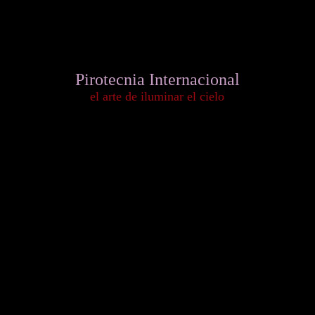
Pirotecnia Internacional
el arte de iluminar el cielo
Versión Español
English Version
Version Francais
La empresa de Fuegos Artificiales más importante de México
The most important Fireworks company in Mexico
La compagnie de Feux d'artifice la plus importante au Mexique
Graciela No. 31 Col. Guadalupe Tepeyac C.P.: 07840 México, D.F.
Tel. +52 (55) 5537-1332
Pirotecnia Pirotecnia
Fuegos Artificiales
Pirotecnia para Eventos
Pirotecnia para Bodas
Pirotecnia Guadalajara
Pirotecnia Monterrey
Piromusicales