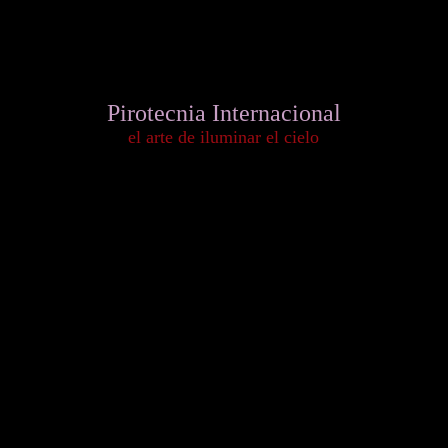
Pirotecnia Internacional
el arte de iluminar el cielo
Versión Español
English Version
Version Francais
La empresa de Fuegos Artificiales más importante de México
The most important Fireworks company in Mexico
La compagnie de Feux d'artifice la plus importante au Mexique
Graciela No. 31 Col. Guadalupe Tepeyac C.P.: 07840 México, D.F.
Tel. +52 (55) 5537-1332
Pirotecnia Pirotecnia
Fuegos Artificiales
Pirotecnia para Eventos
Pirotecnia para Bodas
Pirotecnia Guadalajara
Pirotecnia Monterrey
Piromusicales