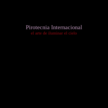
Pirotecnia Internacional
el arte de iluminar el cielo
Versión Español
English Version
Version Francais
La empresa de Fuegos Artificiales más importante de México
The most important Fireworks company in Mexico
La compagnie de Feux d'artifice la plus importante au Mexique
Graciela No. 31 Col. Guadalupe Tepeyac C.P.: 07840 México, D.F.
Tel. +52 (55) 5537-1332
Pirotecnia Pirotecnia
Fuegos Artificiales
Pirotecnia para Eventos
Pirotecnia para Bodas
Pirotecnia Guadalajara
Pirotecnia Monterrey
Piromusicales