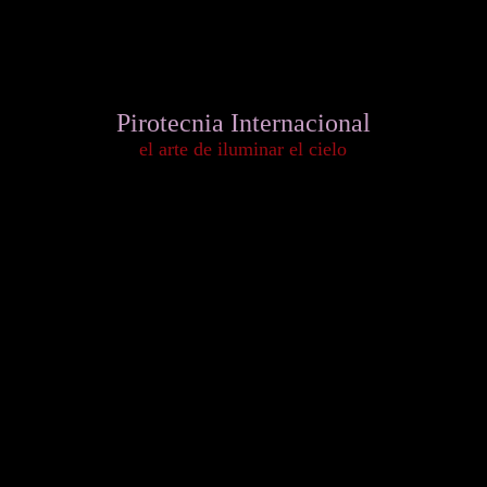
Pirotecnia Internacional
el arte de iluminar el cielo
Versión Español
English Version
Version Francais
La empresa de Fuegos Artificiales más importante de México
The most important Fireworks company in Mexico
La compagnie de Feux d'artifice la plus importante au Mexique
Graciela No. 31 Col. Guadalupe Tepeyac C.P.: 07840 México, D.F.
Tel. +52 (55) 5537-1332
Pirotecnia Pirotecnia
Fuegos Artificiales
Pirotecnia para Eventos
Pirotecnia para Bodas
Pirotecnia Guadalajara
Pirotecnia Monterrey
Piromusicales